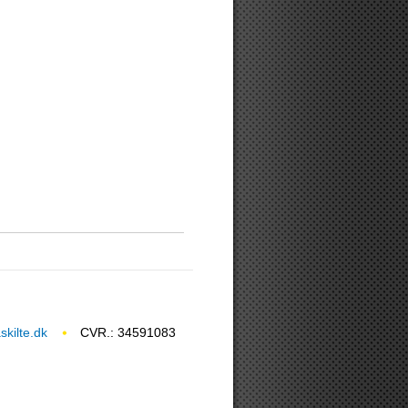
kilte.dk
CVR.: 34591083