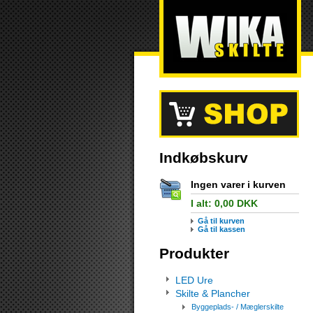
Indkøbskurv
Ingen varer i kurven
I alt:
0,00
DKK
Gå til kurven
Gå til kassen
Produkter
LED Ure
Skilte & Plancher
Byggeplads- / Mæglerskilte