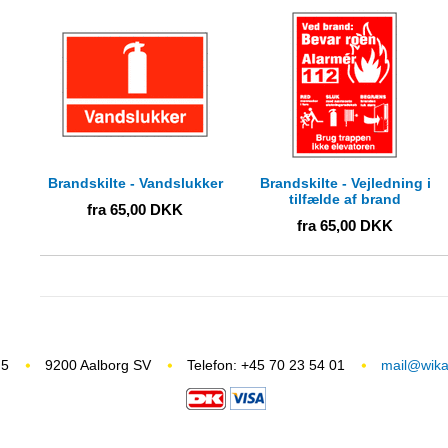
Brandskilte - Vandslukker
Brandskilte - Vejledning i
tilfælde af brand
fra
65,00
DKK
fra
65,00
DKK
 5
9200 Aalborg SV
Telefon: +45 70 23 54 01
mail@wikas