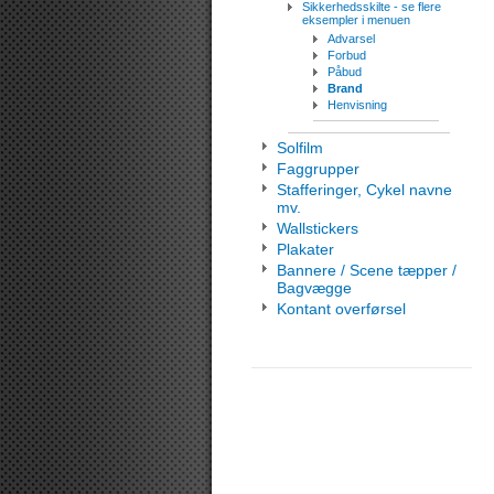
Sikkerhedsskilte - se flere
eksempler i menuen
Advarsel
Forbud
Påbud
Brand
Henvisning
Solfilm
Faggrupper
Stafferinger, Cykel navne
mv.
Wallstickers
Plakater
Bannere / Scene tæpper /
Bagvægge
Kontant overførsel