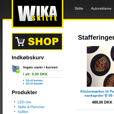
Skilte
Autoreklame
Stafferinge
Indkøbskurv
Ingen varer i kurven
I alt:
0,00
DKK
Gå til kurven
Gå til kassen
Klistermærker til P
Produkter
navkapsler Ø 59
LED Ure
489,00
DKK
Skilte & Plancher
Solfilm