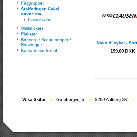
Faggrupper
Stafferinger, Cykel
navne mv.
Navne til cykler
Wallstickers
Plakater
Bannere / Scene tæpper /
Navn til cykel - Sor
Bagvægge
Kontant overførsel
199,00
DKK
Wika Skilte
Gøteborgvej 5
9200 Aalborg SV