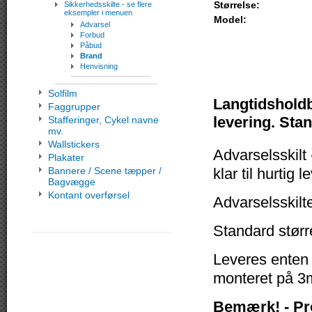
Størrelse:
Sikkerhedsskilte - se flere
eksempler i menuen
Model:
Advarsel
Forbud
Påbud
Brand
Henvisning
Solfilm
Langtidsholdba
Faggrupper
levering. Stan
Stafferinger, Cykel navne
mv.
Wallstickers
Advarselsskilt 
Plakater
Bannere / Scene tæpper /
klar til hurtig l
Bagvægge
Kontant overførsel
Advarselsskilt
Standard størr
Leveres enten
monteret på 3m
Bemærk! - Pr