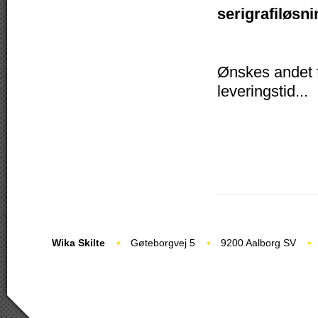
serigrafiløsni
Ønskes andet fo
leveringstid...
Wika Skilte
Gøteborgvej 5
9200 Aalborg SV