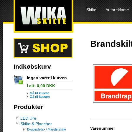
Skilte
Autoreklame
Brandskil
Indkøbskurv
Ingen varer i kurven
I alt:
0,00
DKK
Gå til kurven
Gå til kassen
Produkter
LED Ure
Skilte & Plancher
Varenummer
Byggeplads- / Mæglerskilte