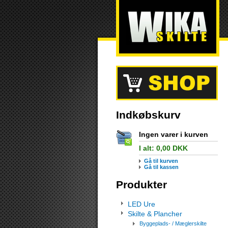
Indkøbskurv
Ingen varer i kurven
I alt:
0,00
DKK
Gå til kurven
Gå til kassen
Produkter
LED Ure
Skilte & Plancher
Byggeplads- / Mæglerskilte