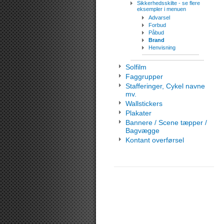
Sikkerhedsskilte - se flere
eksempler i menuen
Advarsel
Forbud
Påbud
Brand
Henvisning
Solfilm
Faggrupper
Stafferinger, Cykel navne
mv.
Wallstickers
Plakater
Bannere / Scene tæpper /
Bagvægge
Kontant overførsel