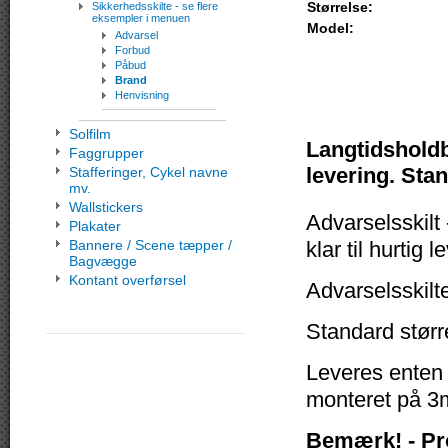
Størrelse:
Sikkerhedsskilte - se flere
eksempler i menuen
Model:
Advarsel
Forbud
Påbud
Brand
Henvisning
Solfilm
Langtidsholdba
Faggrupper
levering. Stan
Stafferinger, Cykel navne
mv.
Wallstickers
Advarselsskilt 
Plakater
Bannere / Scene tæpper /
klar til hurtig l
Bagvægge
Kontant overførsel
Advarselsskilt
Standard størr
Leveres enten
monteret på 3m
Bemærk! - Pr