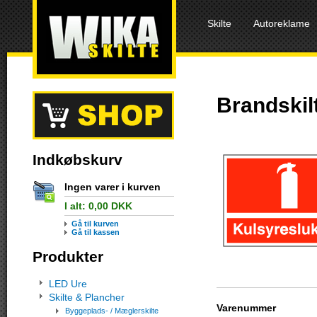
Skilte
Autoreklame
Brandskil
Indkøbskurv
Ingen varer i kurven
I alt:
0,00
DKK
Gå til kurven
Gå til kassen
Produkter
LED Ure
Skilte & Plancher
Varenummer
Byggeplads- / Mæglerskilte