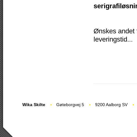
serigrafiløsni
Ønskes andet fo
leveringstid...
Wika Skilte
Gøteborgvej 5
9200 Aalborg SV