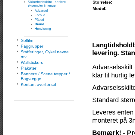
Størrelse:
Sikkerhedsskilte - se flere
eksempler i menuen
Model:
Advarsel
Forbud
Påbud
Brand
Henvisning
Solfilm
Langtidsholdba
Faggrupper
levering. Stan
Stafferinger, Cykel navne
mv.
Wallstickers
Advarselsskilt 
Plakater
Bannere / Scene tæpper /
klar til hurtig l
Bagvægge
Kontant overførsel
Advarselsskilt
Standard størr
Leveres enten
monteret på 3m
Bemærk! - Pr