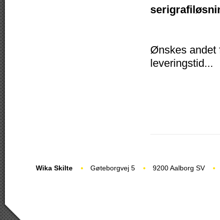
serigrafiløsni
Ønskes andet fo
leveringstid...
Wika Skilte
Gøteborgvej 5
9200 Aalborg SV