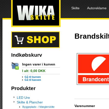
Skilte
Autoreklame
Brandskil
Indkøbskurv
Ingen varer i kurven
I alt:
0,00
DKK
Gå til kurven
Gå til kassen
Produkter
LED Ure
Skilte & Plancher
Varenummer
Byggeplads- / Mæglerskilte