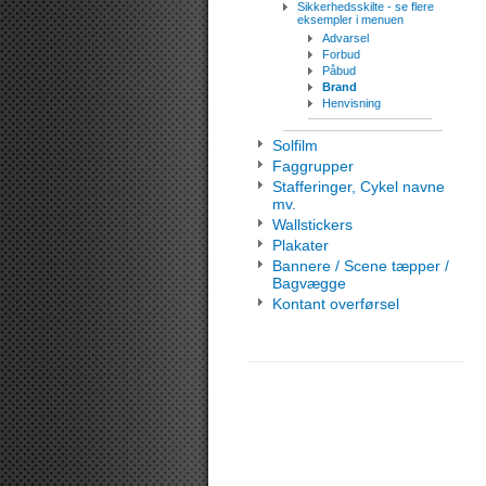
Sikkerhedsskilte - se flere
eksempler i menuen
Advarsel
Forbud
Påbud
Brand
Henvisning
Solfilm
Faggrupper
Stafferinger, Cykel navne
mv.
Wallstickers
Plakater
Bannere / Scene tæpper /
Bagvægge
Kontant overførsel