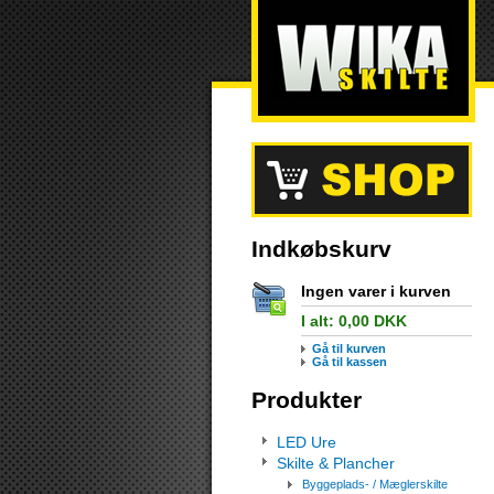
Indkøbskurv
Ingen varer i kurven
I alt:
0,00
DKK
Gå til kurven
Gå til kassen
Produkter
LED Ure
Skilte & Plancher
Byggeplads- / Mæglerskilte