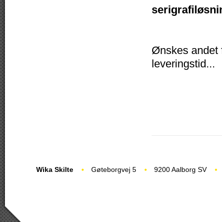
serigrafiløsni
Ønskes andet fo
leveringstid...
Wika Skilte
Gøteborgvej 5
9200 Aalborg SV