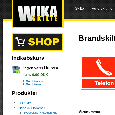
Skilte
Autoreklame
Brandskil
Indkøbskurv
Ingen varer i kurven
I alt:
0,00
DKK
Gå til kurven
Gå til kassen
Produkter
LED Ure
Skilte & Plancher
Varenummer
Byggeplads- / Mæglerskilte