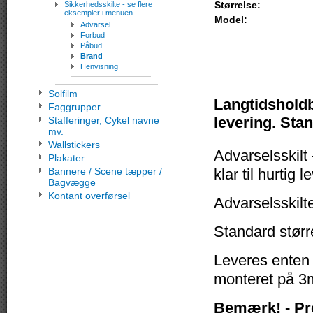
Størrelse:
Sikkerhedsskilte - se flere
eksempler i menuen
Model:
Advarsel
Forbud
Påbud
Brand
Henvisning
Solfilm
Langtidsholdba
Faggrupper
levering. Stan
Stafferinger, Cykel navne
mv.
Wallstickers
Advarselsskilt 
Plakater
Bannere / Scene tæpper /
klar til hurtig l
Bagvægge
Kontant overførsel
Advarselsskilt
Standard størr
Leveres enten
monteret på 3m
Bemærk! - Pr