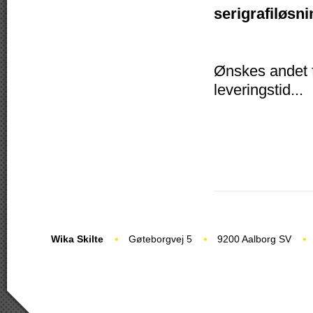
serigrafiløsni
Ønskes andet fo
leveringstid...
Wika Skilte
Gøteborgvej 5
9200 Aalborg SV