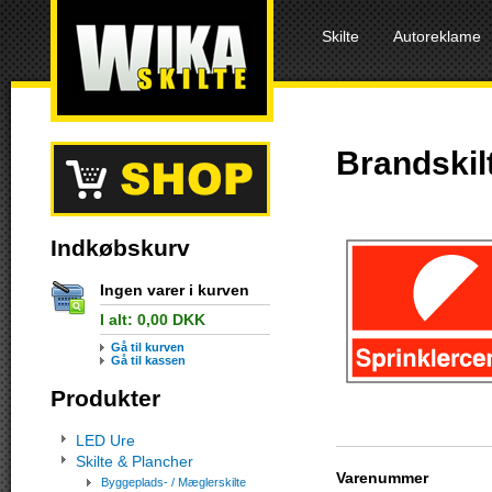
Skilte
Autoreklame
Brandskilt
Indkøbskurv
Ingen varer i kurven
I alt:
0,00
DKK
Gå til kurven
Gå til kassen
Produkter
LED Ure
Skilte & Plancher
Varenummer
Byggeplads- / Mæglerskilte