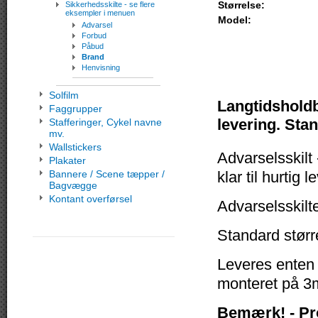
Størrelse:
Sikkerhedsskilte - se flere
eksempler i menuen
Model:
Advarsel
Forbud
Påbud
Brand
Henvisning
Solfilm
Langtidsholdba
Faggrupper
levering. Stan
Stafferinger, Cykel navne
mv.
Wallstickers
Advarselsskilt 
Plakater
Bannere / Scene tæpper /
klar til hurtig l
Bagvægge
Kontant overførsel
Advarselsskilt
Standard størr
Leveres enten
monteret på 3m
Bemærk! - Pr