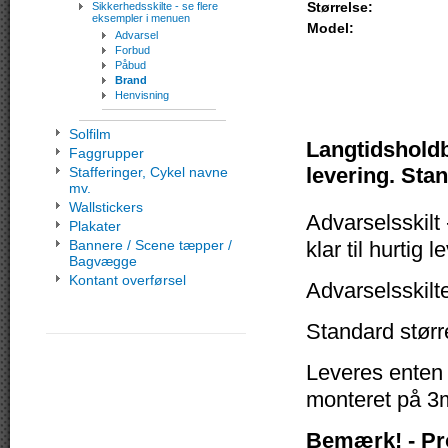
Størrelse:
Sikkerhedsskilte - se flere
eksempler i menuen
Model:
Advarsel
Forbud
Påbud
Brand
Henvisning
Solfilm
Langtidsholdba
Faggrupper
levering. Stan
Stafferinger, Cykel navne
mv.
Wallstickers
Advarselsskilt 
Plakater
Bannere / Scene tæpper /
klar til hurtig l
Bagvægge
Kontant overførsel
Advarselsskilt
Standard størr
Leveres enten
monteret på 3m
Bemærk! - Pr