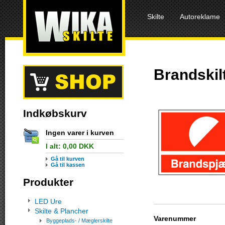
Skilte
Autoreklame
Brandskil
Indkøbskurv
Ingen varer i kurven
I alt:
0,00
DKK
Gå til kurven
Gå til kassen
Produkter
LED Ure
Skilte & Plancher
Varenummer
Byggeplads- / Mæglerskilte