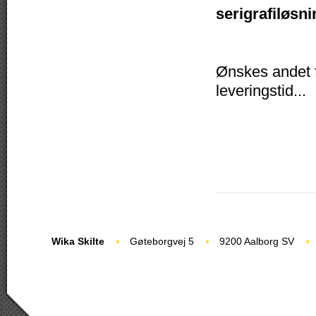
serigrafiløsni
Ønskes andet fo
leveringstid...
Wika Skilte
Gøteborgvej 5
9200 Aalborg SV