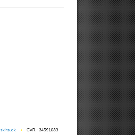
kilte.dk
CVR.: 34591083