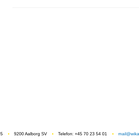
 5
9200 Aalborg SV
Telefon: +45 70 23 54 01
mail@wikas