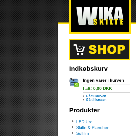
Indkøbskurv
Ingen varer i kurven
I alt:
0,00
DKK
Gå til kurven
Gå til kassen
Produkter
LED Ure
Skilte & Plancher
Solfilm