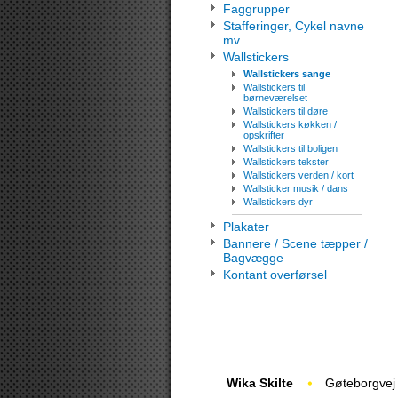
Faggrupper
Stafferinger, Cykel navne
mv.
Wallstickers
Wallstickers sange
Wallstickers til
børneværelset
Wallstickers til døre
Wallstickers køkken /
opskrifter
Wallstickers til boligen
Wallstickers tekster
Wallstickers verden / kort
Wallsticker musik / dans
Wallstickers dyr
Plakater
Bannere / Scene tæpper /
Bagvægge
Kontant overførsel
Wika Skilte
Gøteborgvej