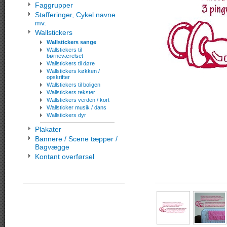
Faggrupper
Stafferinger, Cykel navne
mv.
Wallstickers
Wallstickers sange
Wallstickers til
børneværelset
Wallstickers til døre
Wallstickers køkken /
opskrifter
Wallstickers til boligen
Wallstickers tekster
Wallstickers verden / kort
Wallsticker musik / dans
Wallstickers dyr
Plakater
Bannere / Scene tæpper /
Bagvægge
Kontant overførsel