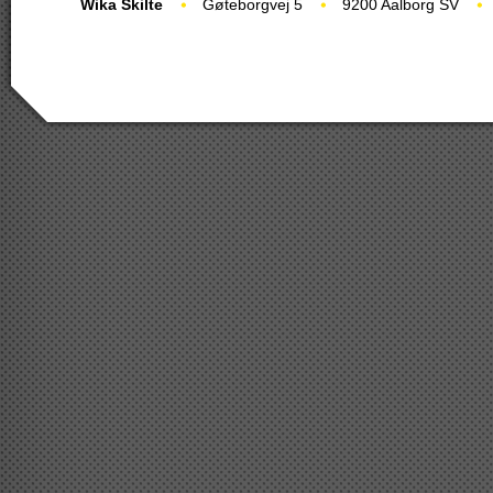
Wika Skilte
Gøteborgvej 5
9200 Aalborg SV