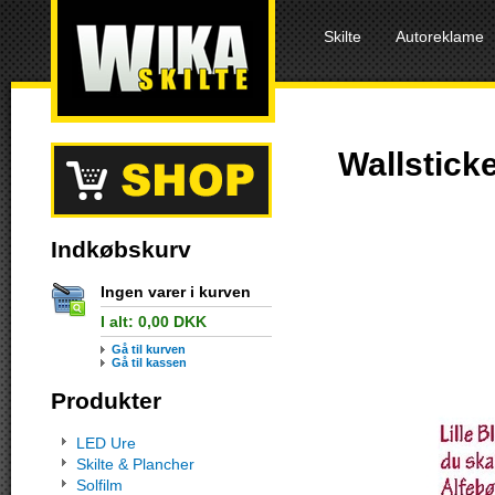
Skilte
Autoreklame
Wallstick
Indkøbskurv
Ingen varer i kurven
I alt:
0,00
DKK
Gå til kurven
Gå til kassen
Produkter
LED Ure
Skilte & Plancher
Solfilm