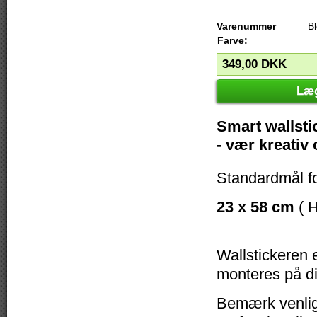
Varenummer
B
Farve:
349,00
DKK
Læg
Smart wallsti
- vær kreativ
Standardmål f
23 x 58 cm
( H
Wallstickeren e
monteres på di
Bemærk venligs