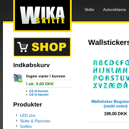
Skilte
Autoreklame
Wallstickers
Indkøbskurv
Ingen varer i kurven
I alt:
0,00
DKK
Gå til kurven
Gå til kassen
Wallsticker Bogsta
Produkter
(multi color)
199,00
DKK
LED Ure
Skilte & Plancher
Solfilm