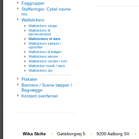
Faggrupper
Stafferinger, Cykel navne
mv.
Wallstickers
Wallstickers sange
Wallstickers til
børneværelset
Wallstickers til døre
Wallstickers køkken /
opskrifter
Wallstickers til boligen
Wallstickers tekster
Wallstickers verden / kort
Wallsticker musik / dans
Wallstickers dyr
Plakater
Bannere / Scene tæpper /
Bagvægge
Kontant overførsel
Wika Skilte
Gøteborgvej 5
9200 Aalborg SV