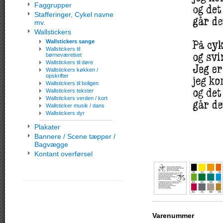
Faggrupper
Stafferinger, Cykel navne
mv.
Wallstickers
Wallstickers sange
Wallstickers til
børneværelset
Wallstickers til døre
Wallstickers køkken /
opskrifter
Wallstickers til boligen
Wallstickers tekster
Wallstickers verden / kort
Wallsticker musik / dans
Wallstickers dyr
Plakater
Bannere / Scene tæpper /
Bagvægge
Kontant overførsel
Varenummer