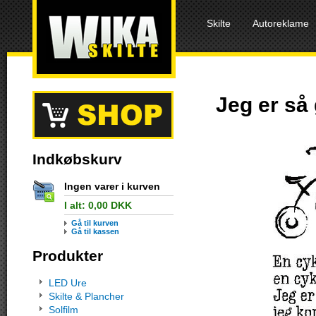
Skilte
Autoreklame
Jeg er så 
Indkøbskurv
Ingen varer i kurven
I alt:
0,00
DKK
Gå til kurven
Gå til kassen
Produkter
LED Ure
Skilte & Plancher
Solfilm