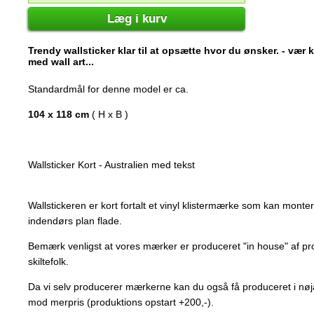
Læg i kurv
Trendy wallsticker klar til at opsætte hvor du ønsker. - vær
med wall art...
Standardmål for denne model er ca.
104 x 118 cm
( H x B )
Wallsticker Kort - Australien med tekst
Wallstickeren er kort fortalt et vinyl klistermærke som kan mont
indendørs plan flade.
Bemærk venligst at vores mærker er produceret "in house" af p
skiltefolk.
Da vi selv producerer mærkerne kan du også få produceret i nøj
mod merpris (produktions opstart +200,-).