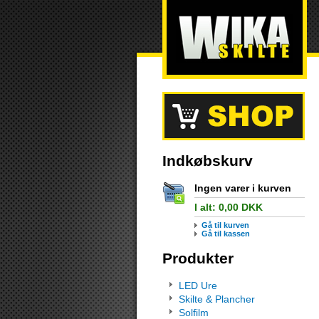
Indkøbskurv
Ingen varer i kurven
I alt:
0,00
DKK
Gå til kurven
Gå til kassen
Produkter
LED Ure
Skilte & Plancher
Solfilm