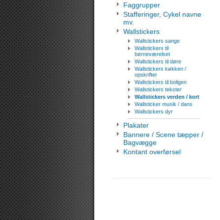
Faggrupper
Stafferinger, Cykel navne
mv.
Wallstickers
Wallstickers sange
Wallstickers til
børneværelset
Wallstickers til døre
Wallstickers køkken /
opskrifter
Wallstickers til boligen
Wallstickers tekster
Wallstickers verden / kort
Wallsticker musik / dans
Wallstickers dyr
Plakater
Bannere / Scene tæpper /
Bagvægge
Kontant overførsel