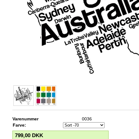
Varenummer
0036
Farve:
799,00
DKK