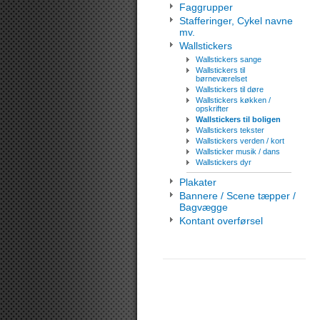
Faggrupper
Stafferinger, Cykel navne
mv.
Wallstickers
Wallstickers sange
Wallstickers til
børneværelset
Wallstickers til døre
Wallstickers køkken /
opskrifter
Wallstickers til boligen
Wallstickers tekster
Wallstickers verden / kort
Wallsticker musik / dans
Wallstickers dyr
Plakater
Bannere / Scene tæpper /
Bagvægge
Kontant overførsel