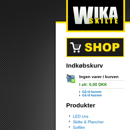
Indkøbskurv
Ingen varer i kurven
I alt:
0,00
DKK
Gå til kurven
Gå til kassen
Produkter
LED Ure
Skilte & Plancher
Solfilm