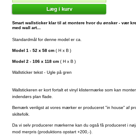
Læg i kurv
Smart wallsticker klar til at montere hvor du ønsker - vær k
med wall art...
Standardmål for denne model er ca.
Model 1 - 52 x 58 cm
( H x B )
Model 2 - 106 x 118 cm
( H x B )
Wallsticker tekst - Ugle på gren
Wallstickeren er kort fortalt et vinyl klistermærke som kan mont
indendørs plan flade.
Bemærk venligst at vores mærker er produceret "in house" af p
skiltefolk.
Da vi selv producerer mærkerne kan du også få produceret i nøj
mod merpris (produktions opstart +200,-).