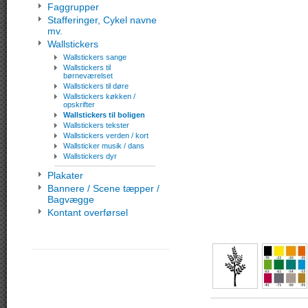
Faggrupper
Stafferinger, Cykel navne
mv.
Wallstickers
Wallstickers sange
Wallstickers til
børneværelset
Wallstickers til døre
Wallstickers køkken /
opskrifter
Wallstickers til boligen
Wallstickers tekster
Wallstickers verden / kort
Wallsticker musik / dans
Wallstickers dyr
Plakater
Bannere / Scene tæpper /
Bagvægge
Kontant overførsel