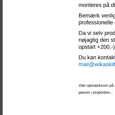
monteres på di
Bemærk venligs
professionelle
Da vi selv pro
nøjagtig den s
opstart +200,-)
Du kan kontakte
mail@wikaskil
Vær opmærksom på at v
passer i proportion...