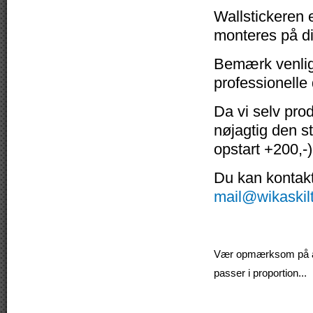
Wallstickeren e
monteres på di
Bemærk venligs
professionelle
Da vi selv pro
nøjagtig den s
opstart +200,-)
Du kan kontakte
mail@wikaskil
Vær opmærksom på at v
passer i proportion...