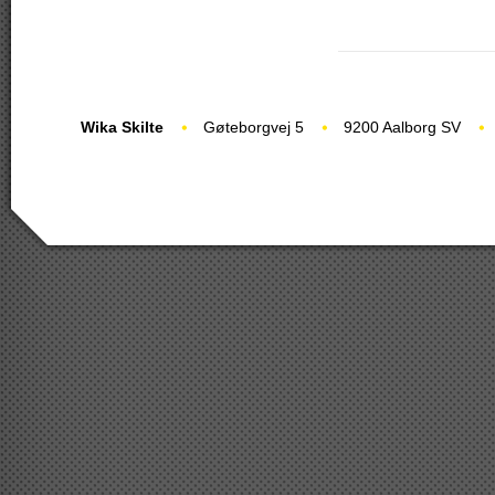
Wika Skilte
Gøteborgvej 5
9200 Aalborg SV