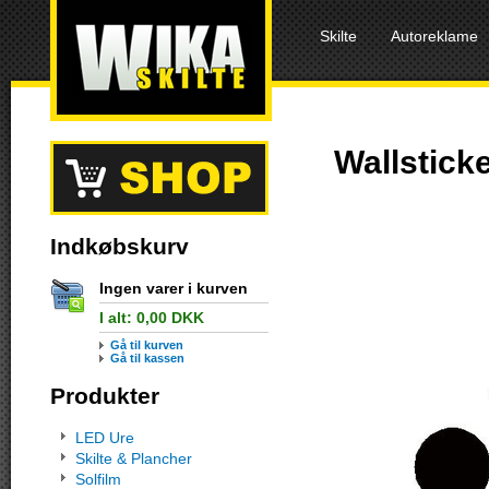
Skilte
Autoreklame
Wallstick
Indkøbskurv
Ingen varer i kurven
I alt:
0,00
DKK
Gå til kurven
Gå til kassen
Produkter
LED Ure
Skilte & Plancher
Solfilm