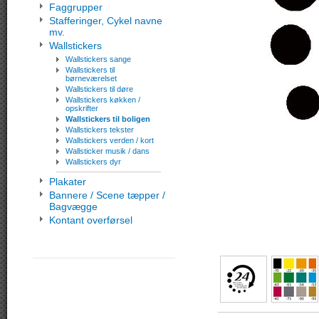
Faggrupper
Stafferinger, Cykel navne
mv.
Wallstickers
Wallstickers sange
Wallstickers til
børneværelset
Wallstickers til døre
Wallstickers køkken /
opskrifter
Wallstickers til boligen
Wallstickers tekster
Wallstickers verden / kort
Wallsticker musik / dans
Wallstickers dyr
Plakater
Bannere / Scene tæpper /
Bagvægge
Kontant overførsel