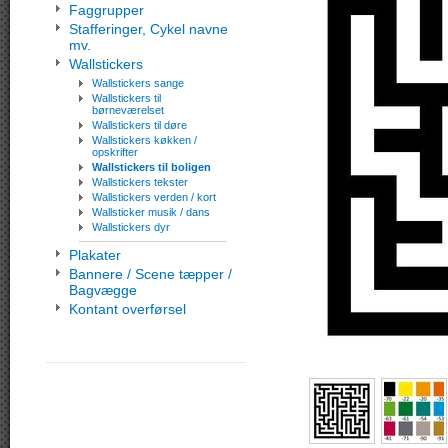
Faggrupper
Stafferinger, Cykel navne
mv.
Wallstickers
Wallstickers sange
Wallstickers til
børneværelset
Wallstickers til døre
Wallstickers køkken /
opskrifter
Wallstickers til boligen
Wallstickers tekster
Wallstickers verden / kort
Wallsticker musik / dans
Wallstickers dyr
Plakater
Bannere / Scene tæpper /
Bagvægge
Kontant overførsel