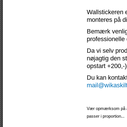
Wallstickeren e
monteres på di
Bemærk venligs
professionelle
Da vi selv pro
nøjagtig den s
opstart +200,-)
Du kan kontakte
mail@wikaskil
Vær opmærksom på at v
passer i proportion...