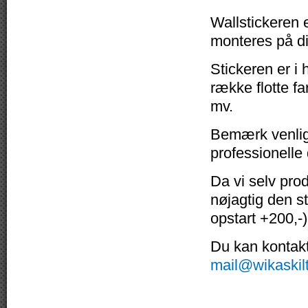
Wallstickeren e
monteres på di
Stickeren er i 
række flotte fa
mv.
Bemærk venligs
professionelle
Da vi selv pro
nøjagtig den s
opstart +200,-)
Du kan kontakte
mail@wikaskil