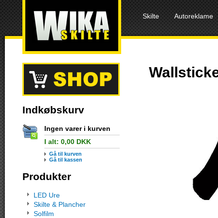
Skilte
Autoreklame
Wallstick
Indkøbskurv
Ingen varer i kurven
I alt:
0,00
DKK
Gå til kurven
Gå til kassen
Produkter
LED Ure
Skilte & Plancher
Solfilm