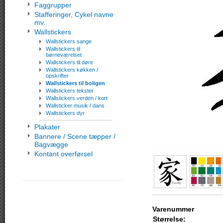
Faggrupper
Stafferinger, Cykel navne
mv.
Wallstickers
Wallstickers sange
Wallstickers til
børneværelset
Wallstickers til døre
Wallstickers køkken /
opskrifter
Wallstickers til boligen
Wallstickers tekster
Wallstickers verden / kort
Wallsticker musik / dans
Wallstickers dyr
Plakater
Bannere / Scene tæpper /
Bagvægge
Kontant overførsel
Varenummer
Størrelse: