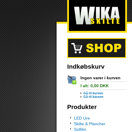
Indkøbskurv
Ingen varer i kurven
I alt:
0,00
DKK
Gå til kurven
Gå til kassen
Produkter
LED Ure
Skilte & Plancher
Solfilm