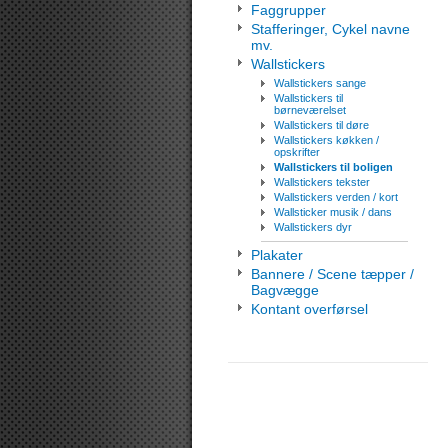
Faggrupper
Stafferinger, Cykel navne
mv.
Wallstickers
Wallstickers sange
Wallstickers til
børneværelset
Wallstickers til døre
Wallstickers køkken /
opskrifter
Wallstickers til boligen
Wallstickers tekster
Wallstickers verden / kort
Wallsticker musik / dans
Wallstickers dyr
Plakater
Bannere / Scene tæpper /
Bagvægge
Kontant overførsel