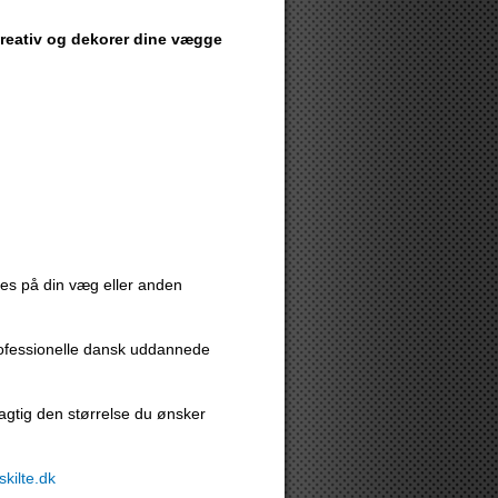
 kreativ og dekorer dine vægge
eres på din væg eller anden
rofessionelle dansk uddannede
agtig den størrelse du ønsker
kilte.dk