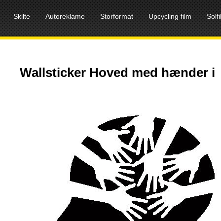
Skilte
Autoreklame
Storformat
Upcycling film
Solf
Wallsticker Hoved med hænder i