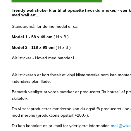
Trendy wallsticker klar til at opsætte hvor du ønsker. - vær
med wall art...
Standardmål for denne model er ca.
Model 1 - 58 x 49 cm
( H x B )
Model 2 - 118 x 99 cm
( H x B )
Wallsticker - Hoved med hænder i
Wallstickeren er kort fortalt et vinyl klistermærke som kan mont
indendørs plan flade.
Bemærk venligst at vores mærker er produceret "in house" af p
skiltefolk.
Da vi selv producerer mærkerne kan du også få produceret i nøj
mod merpris (produktions opstart +200,-).
Du kan kontakte os pr. mail for yderligere information
mail@wikas