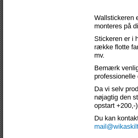
Wallstickeren e
monteres på di
Stickeren er i 
række flotte fa
mv.
Bemærk venligs
professionelle
Da vi selv pro
nøjagtig den s
opstart +200,-)
Du kan kontakte
mail@wikaskil