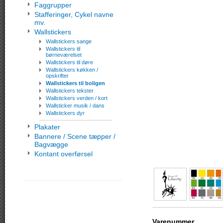
Faggrupper
Stafferinger, Cykel navne
mv.
Wallstickers
Wallstickers sange
Wallstickers til
børneværelset
Wallstickers til døre
Wallstickers køkken /
opskrifter
Wallstickers til boligen
Wallstickers tekster
Wallstickers verden / kort
Wallsticker musik / dans
Wallstickers dyr
Plakater
Bannere / Scene tæpper /
Bagvægge
Kontant overførsel
Varenummer