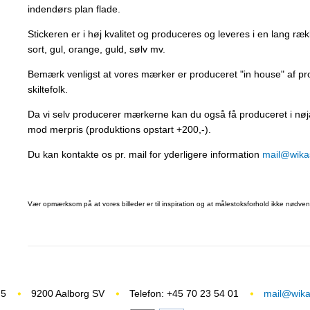
indendørs plan flade.
Stickeren er i høj kvalitet og produceres og leveres i en lang ræ
sort, gul, orange, guld, sølv mv.
Bemærk venligst at vores mærker er produceret "in house" af p
skiltefolk.
Da vi selv producerer mærkerne kan du også få produceret i nøj
mod merpris (produktions opstart +200,-).
Du kan kontakte os pr. mail for yderligere information
mail@wikas
Vær opmærksom på at vores billeder er til inspiration og at målestoksforhold ikke nødvend
 5
9200 Aalborg SV
Telefon: +45 70 23 54 01
mail@wikas