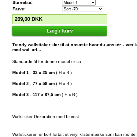
Størrelse:
Farve:
269,00
DKK
Læg i kurv
Trendy wallsticker klar til at opsætte hvor du ønsker. - vær
med wall art...
Standardmål for denne model er ca.
Model 1 - 33 x 25 cm
( H x B )
Model 2 - 77 x 58 cm
( H x B )
Model 3 - 117 x 87,5 cm
( H x B )
Wallsticker Dekoration med blomst
Wallstickeren er kort fortalt et vinyl klistermærke som kan mont