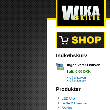
Indkøbskurv
Ingen varer i kurven
I alt:
0,00
DKK
Gå til kurven
Gå til kassen
Produkter
LED Ure
Skilte & Plancher
Solfilm