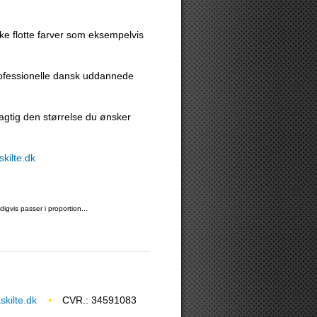
kke flotte farver som eksempelvis
rofessionelle dansk uddannede
agtig den størrelse du ønsker
kilte.dk
igvis passer i proportion...
kilte.dk
CVR.: 34591083