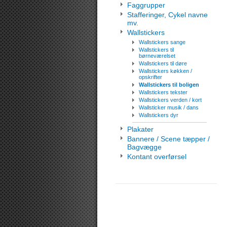
Faggrupper
Stafferinger, Cykel navne
mv.
Wallstickers
Wallstickers sange
Wallstickers til
børneværelset
Wallstickers til døre
Wallstickers køkken /
opskrifter
Wallstickers til boligen
Wallstickers tekster
Wallstickers verden / kort
Wallsticker musik / dans
Wallstickers dyr
Plakater
Bannere / Scene tæpper /
Bagvægge
Kontant overførsel