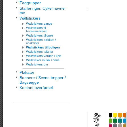
Faggrupper
Stafferinger, Cykel navne
mv.
Wallstickers
Wallstickers sange
Wallstickers til
børneværelset
Wallstickers til døre
Wallstickers køkken /
opskrifter
Wallstickers til boligen
Wallstickers tekster
Wallstickers verden / kort
Wallsticker musik / dans
Wallstickers dyr
Plakater
Bannere / Scene tæpper /
Bagvægge
Kontant overførsel