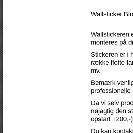
Wallsticker Bl
Wallstickeren e
monteres på di
Stickeren er i 
række flotte fa
mv.
Bemærk venligs
professionelle
Da vi selv pro
nøjagtig den s
opstart +200,-)
Du kan kontakte