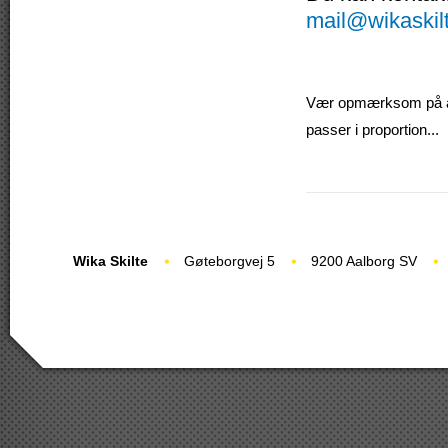
mail@wikaskil
Vær opmærksom på at v
passer i proportion...
Wika Skilte
Gøteborgvej 5
9200 Aalborg SV