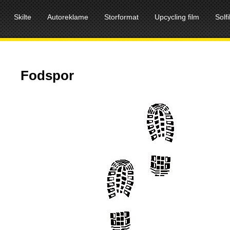
Skilte
Autoreklame
Storformat
Upcycling film
Solf
Fodspor