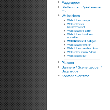
Faggrupper
Stafferinger, Cykel navne
mv.
Wallstickers
Wallstickers sange
Wallstickers til
børneværelset
Wallstickers til døre
Wallstickers køkken /
opskrifter
Wallstickers til boligen
Wallstickers tekster
Wallstickers verden / kort
Wallsticker musik / dans
Wallstickers dyr
Plakater
Bannere / Scene tæpper /
Bagvægge
Kontant overførsel