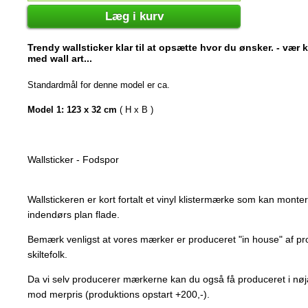
Læg i kurv
Trendy wallsticker klar til at opsætte hvor du ønsker. - vær
med wall art...
Standardmål for denne model er ca.
Model 1: 123 x 32 cm
( H x B )
Wallsticker - Fodspor
Wallstickeren er kort fortalt et vinyl klistermærke som kan mont
indendørs plan flade.
Bemærk venligst at vores mærker er produceret "in house" af p
skiltefolk.
Da vi selv producerer mærkerne kan du også få produceret i nøj
mod merpris (produktions opstart +200,-).