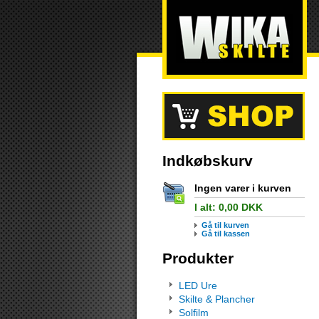
Indkøbskurv
Ingen varer i kurven
I alt:
0,00
DKK
Gå til kurven
Gå til kassen
Produkter
LED Ure
Skilte & Plancher
Solfilm