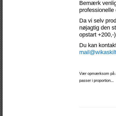
Bemærk venligs
professionelle
Da vi selv pro
nøjagtig den s
opstart +200,-)
Du kan kontakte
mail@wikaskil
Vær opmærksom på at v
passer i proportion...