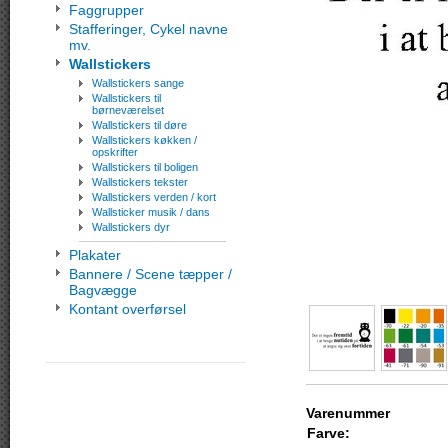
Faggrupper
Stafferinger, Cykel navne
mv.
Wallstickers
Wallstickers sange
Wallstickers til
børneværelset
Wallstickers til døre
Wallstickers køkken /
opskrifter
Wallstickers til boligen
Wallstickers tekster
Wallstickers verden / kort
Wallsticker musik / dans
Wallstickers dyr
Plakater
Bannere / Scene tæpper /
Bagvægge
Kontant overførsel
Varenummer
Farve: