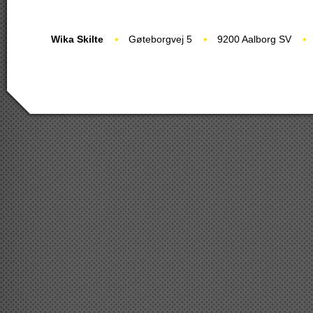
Wika Skilte
Gøteborgvej 5
9200 Aalborg SV