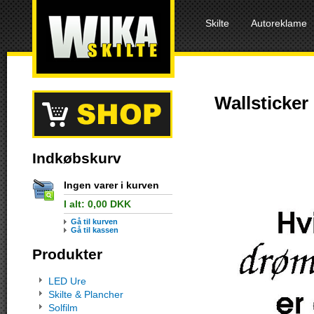
Skilte
Autoreklame
Wallsticke
Indkøbskurv
Ingen varer i kurven
I alt:
0,00
DKK
Gå til kurven
Gå til kassen
Produkter
LED Ure
Skilte & Plancher
Solfilm