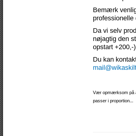
Bemærk venligs
professionelle
Da vi selv pro
nøjagtig den s
opstart +200,-)
Du kan kontakte
mail@wikaskil
Vær opmærksom på at v
passer i proportion...