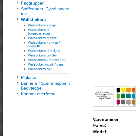
Faggrupper
Stafferinger, Cykel navne
mv.
Wallstickers
Wallstickers sange
Wallstickers til
børneværelset
Wallstickers til døre
Wallstickers køkken /
opskrifter
Wallstickers til boligen
Wallstickers tekster
Wallstickers verden / kort
Wallsticker musik / dans
Wallstickers dyr
Plakater
Bannere / Scene tæpper /
Bagvægge
Kontant overførsel
Varenummer
Farve:
Model: