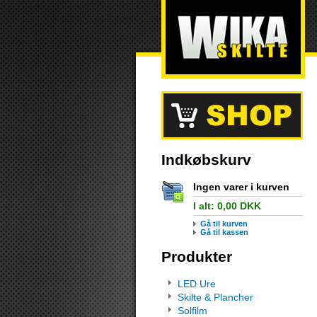
Indkøbskurv
Ingen varer i kurven
I alt:
0,00
DKK
Gå til kurven
Gå til kassen
Produkter
LED Ure
Skilte & Plancher
Solfilm