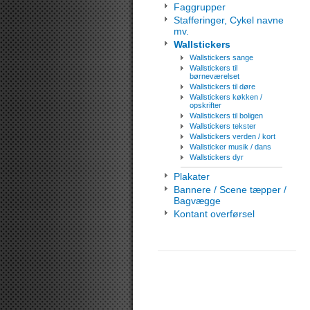
Faggrupper
Stafferinger, Cykel navne
mv.
Wallstickers
Wallstickers sange
Wallstickers til
børneværelset
Wallstickers til døre
Wallstickers køkken /
opskrifter
Wallstickers til boligen
Wallstickers tekster
Wallstickers verden / kort
Wallsticker musik / dans
Wallstickers dyr
Plakater
Bannere / Scene tæpper /
Bagvægge
Kontant overførsel