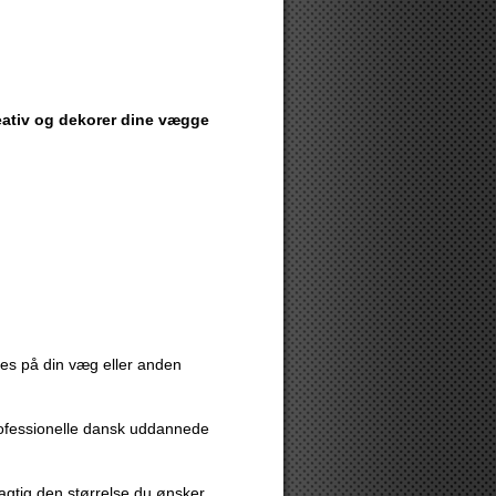
reativ og dekorer dine vægge
eres på din væg eller anden
rofessionelle dansk uddannede
agtig den størrelse du ønsker