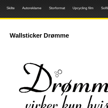
Skilte
Autoreklame
Storformat
Upcycling film
Solf
Wallsticker Drømme