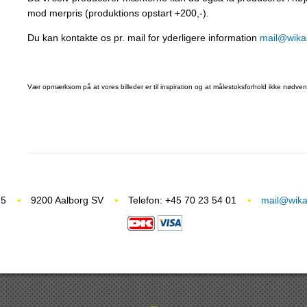
mod merpris (produktions opstart +200,-).
Du kan kontakte os pr. mail for yderligere information
mail@wikas
Vær opmærksom på at vores billeder er til inspiration og at målestoksforhold ikke nødvend
 5
9200 Aalborg SV
Telefon: +45 70 23 54 01
mail@wikas