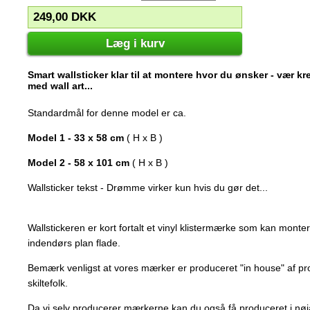
249,00
DKK
Læg i kurv
Smart wallsticker klar til at montere hvor du ønsker - vær k
med wall art...
Standardmål for denne model er ca.
Model 1 - 33 x 58 cm
( H x B )
Model 2 - 58 x 101 cm
( H x B )
Wallsticker tekst - Drømme virker kun hvis du gør det...
Wallstickeren er kort fortalt et vinyl klistermærke som kan mont
indendørs plan flade.
Bemærk venligst at vores mærker er produceret "in house" af p
skiltefolk.
Da vi selv producerer mærkerne kan du også få produceret i nøj