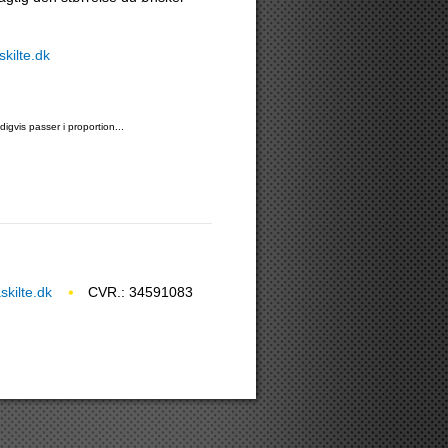
kilte.dk
igvis passer i proportion...
kilte.dk
CVR.: 34591083