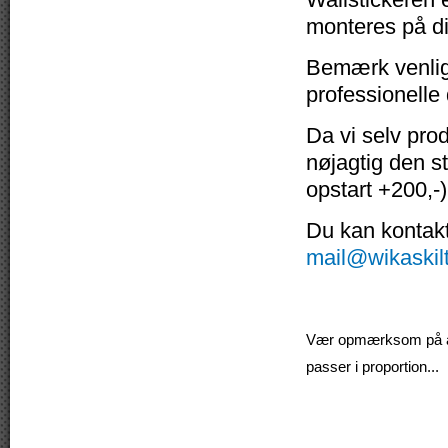
monteres på di
Bemærk venligs
professionelle
Da vi selv pro
nøjagtig den s
opstart +200,-)
Du kan kontakte
mail@wikaskil
Vær opmærksom på at v
passer i proportion...