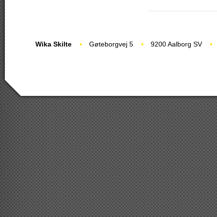
Wika Skilte
Gøteborgvej 5
9200 Aalborg SV