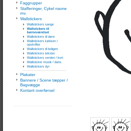
Faggrupper
Stafferinger, Cykel navne
mv.
Wallstickers
Wallstickers sange
Wallstickers til
børneværelset
Wallstickers til døre
Wallstickers køkken /
opskrifter
Wallstickers til boligen
Wallstickers tekster
Wallstickers verden / kort
Wallsticker musik / dans
Wallstickers dyr
Plakater
Bannere / Scene tæpper /
Bagvægge
Kontant overførsel