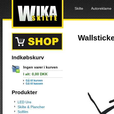
Skilte
Autoreklame
Wallstick
Indkøbskurv
Ingen varer i kurven
I alt:
0,00
DKK
Gå til kurven
Gå til kassen
Produkter
LED Ure
Skilte & Plancher
Solfilm