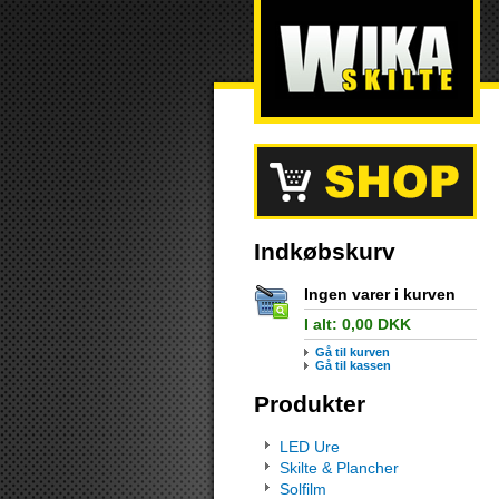
Indkøbskurv
Ingen varer i kurven
I alt:
0,00
DKK
Gå til kurven
Gå til kassen
Produkter
LED Ure
Skilte & Plancher
Solfilm