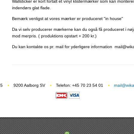
Wallsticker er kort fortalt et vinyl klistermærker som kan monter
indendørs glat flade.
Bemærk venligst at vores mærker er produceret "in house"
Da vi selv producerer mærkerne kan du også få produceret i nøj
mod merpris. ( produktions opstart + 200 kr.)
Du kan kontakte os pr. mail for yderligere information mail@wika
 5
9200 Aalborg SV
Telefon: +45 70 23 54 01
mail@wikas