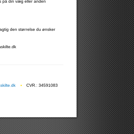
es på din væg eller anden
agtig den størrelse du ønsker
skilte.dk
kilte.dk
CVR.: 34591083