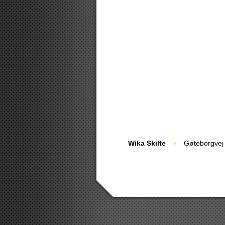
Wika Skilte
Gøteborgvej