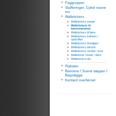
Faggrupper
Stafferinger, Cykel navne
mv.
Wallstickers
Wallstickers sange
Wallstickers til
børneværelset
Wallstickers til døre
Wallstickers køkken /
opskrifter
Wallstickers til boligen
Wallstickers tekster
Wallstickers verden / kort
Wallsticker musik / dans
Wallstickers dyr
Plakater
Bannere / Scene tæpper /
Bagvægge
Kontant overførsel