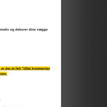
 kreativ og dekorer dine vægge
r der et felt "tilføj kommentar
eren.
.