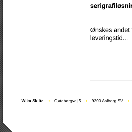
serigrafiløsni
Ønskes andet fo
leveringstid...
Wika Skilte
Gøteborgvej 5
9200 Aalborg SV