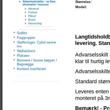
Størrelse:
Sikkerhedsskilte - se flere
eksempler i menuen
Model:
Advarsel
Forbud
Påbud
Brand
Henvisning
Solfilm
Langtidsholdba
Faggrupper
levering. Stan
Stafferinger, Cykel navne
mv.
Wallstickers
Advarselsskilt 
Plakater
Bannere / Scene tæpper /
klar til hurtig l
Bagvægge
Kontant overførsel
Advarselsskilt
Standard størr
Leveres enten
monteret på 3m
Bemærk! - Pr