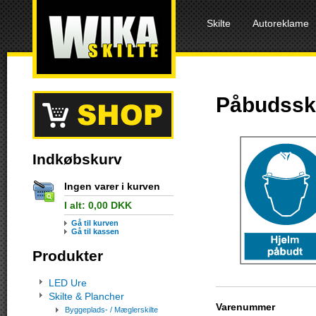
Skilte
Autoreklame
Påbudsski
Indkøbskurv
Ingen varer i kurven
I alt:
0,00
DKK
Gå til kurven
Gå til kassen
Produkter
LED Ure
Skilte & Plancher
Varenummer
Byggeplads- / Mæglerskilte