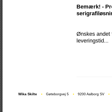
Bemærk! - Pr
serigrafiløsni
Ønskes andet fo
leveringstid...
Wika Skilte
Gøteborgvej 5
9200 Aalborg SV