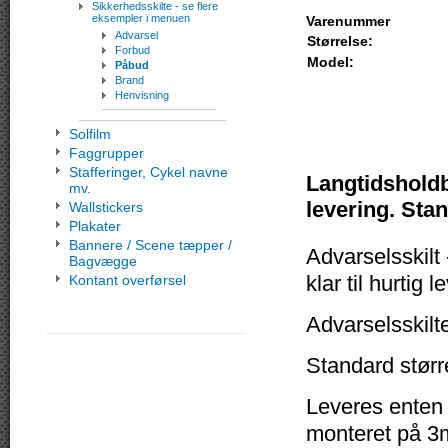
Sikkerhedsskilte - se flere
eksempler i menuen
Varenummer
Advarsel
Størrelse:
Forbud
Model:
Påbud
Brand
Henvisning
Solfilm
Faggrupper
Stafferinger, Cykel navne
Langtidsholdba
mv.
levering. Stan
Wallstickers
Plakater
Bannere / Scene tæpper /
Advarselsskilt 
Bagvægge
klar til hurtig l
Kontant overførsel
Advarselsskilt
Standard størr
Leveres enten
monteret på 3m