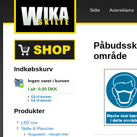
Skilte
Autoreklame
Påbudsski
område
Indkøbskurv
Ingen varer i kurven
I alt:
0,00
DKK
Gå til kurven
Gå til kassen
Produkter
LED Ure
Skilte & Plancher
Byggeplads- / Mæglerskilte