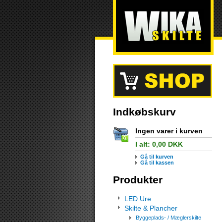
Indkøbskurv
Ingen varer i kurven
I alt:
0,00
DKK
Gå til kurven
Gå til kassen
Produkter
LED Ure
Skilte & Plancher
Byggeplads- / Mæglerskilte