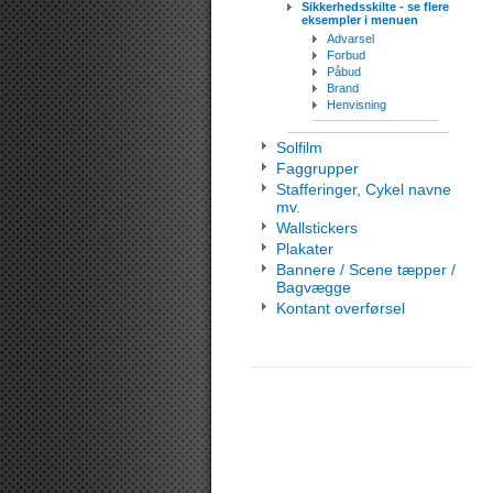
Sikkerhedsskilte - se flere
eksempler i menuen
Advarsel
Forbud
Påbud
Brand
Henvisning
Solfilm
Faggrupper
Stafferinger, Cykel navne
mv.
Wallstickers
Plakater
Bannere / Scene tæpper /
Bagvægge
Kontant overførsel