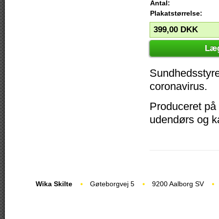
Antal:
Plakatstørrelse:
399,00
DKK
Læg
Sundhedsstyrel
coronavirus.
Produceret på 
udendørs og ka
Wika Skilte
Gøteborgvej 5
9200 Aalborg SV